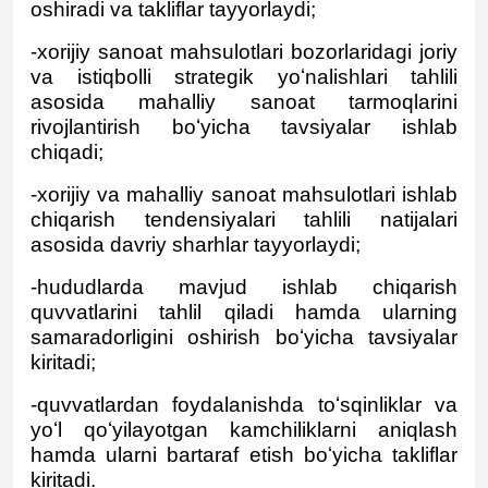
oshiradi va takliflar tayyorlaydi;
-xorijiy sanoat mahsulotlari bozorlaridagi joriy
va istiqbolli strategik yoʻnalishlari tahlili
asosida mahalliy sanoat tarmoqlarini
rivojlantirish boʻyicha tavsiyalar ishlab
chiqadi;
-xorijiy va mahalliy sanoat mahsulotlari ishlab
chiqarish tendensiyalari tahlili natijalari
asosida davriy sharhlar tayyorlaydi;
-hududlarda mavjud ishlab chiqarish
quvvatlarini tahlil qiladi hamda ularning
samaradorligini oshirish boʻyicha tavsiyalar
kiritadi;
-quvvatlardan foydalanishda toʻsqinliklar va
yoʻl qoʻyilayotgan kamchiliklarni aniqlash
hamda ularni bartaraf etish boʻyicha takliflar
kiritadi.