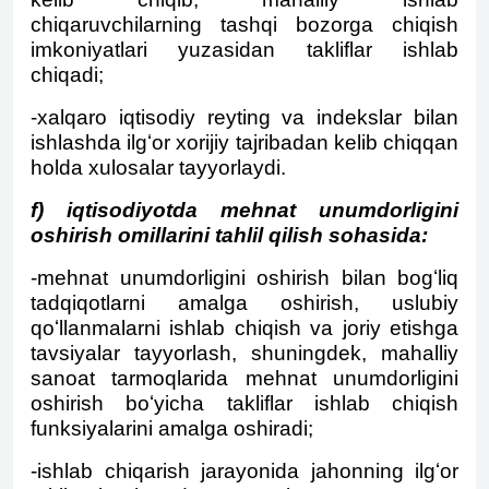
chiqaruvchilarning tashqi bozorga chiqish
imkoniyatlari yuzasidan takliflar ishlab
chiqadi;
-xalqaro iqtisodiy reyting va indekslar bilan
ishlashda ilgʻor xorijiy tajribadan kelib chiqqan
holda xulosalar tayyorlaydi.
f) iqtisodiyotda mehnat unumdorligini
oshirish omillarini tahlil qilish sohasida:
-mehnat unumdorligini oshirish bilan bogʻliq
tadqiqotlarni amalga oshirish, uslubiy
qoʻllanmalarni ishlab chiqish va joriy etishga
tavsiyalar tayyorlash, shuningdek, mahalliy
sanoat tarmoqlarida mehnat unumdorligini
oshirish boʻyicha takliflar ishlab chiqish
funksiyalarini amalga oshiradi;
-ishlab chiqarish jarayonida jahonning ilgʻor