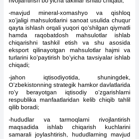
rivojlantirish boʻyicha takliflar ishlab chiqadi;
-mavjud mineral-xomashyo va qishloq
xoʻjaligi mahsulotlarini sanoat usulida chuqur
qayta ishlash orqali yuqori qoʻshilgan qiymatli
hamda raqobatdosh mahsulotlar ishlab
chiqarishni tashkil etish va shu asosida
eksport qilinayotgan mahsulotlar hajmi va
turlarini koʻpaytirish boʻyicha tavsiyalar ishlab
chiqadi;
-jahon iqtisodiyotida, shuningdek,
Oʻzbekistonning strategik hamkor davlatlarida
roʻy berayotgan iqtisodiy oʻzgarishlarni
respublika manfaatlaridan kelib chiqib tahlil
qilib boradi;
-hududlar va tarmoqlarni rivojlantirish
maqsadida ishlab chiqarish kuchlarini
samarali joylashtirish, hududlarning mavjud