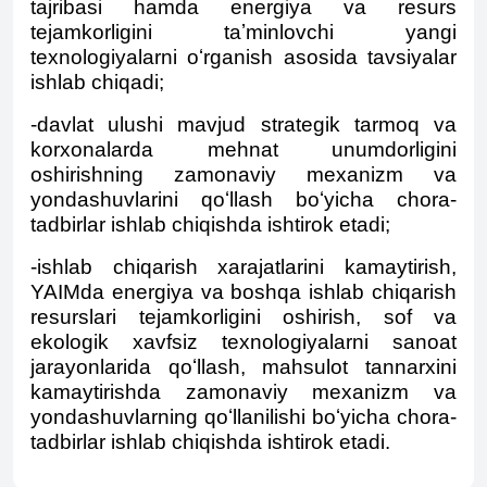
tajribasi hamda energiya va resurs
tejamkorligini taʼminlovchi yangi
texnologiyalarni oʻrganish asosida tavsiyalar
ishlab chiqadi;
-davlat ulushi mavjud strategik tarmoq va
korxonalarda mehnat unumdorligini
oshirishning zamonaviy mexanizm va
yondashuvlarini qoʻllash boʻyicha chora-
tadbirlar ishlab chiqishda ishtirok etadi;
-ishlab chiqarish xarajatlarini kamaytirish,
YAIMda energiya va boshqa ishlab chiqarish
resurslari tejamkorligini oshirish, sof va
ekologik xavfsiz texnologiyalarni sanoat
jarayonlarida qoʻllash, mahsulot tannarxini
kamaytirishda zamonaviy mexanizm va
yondashuvlarning qoʻllanilishi boʻyicha chora-
tadbirlar ishlab chiqishda ishtirok etadi.