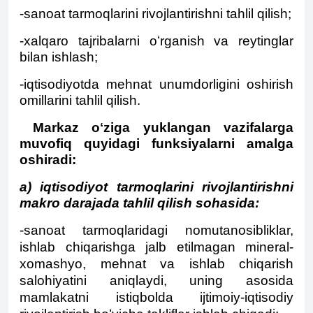
-sanoat tarmoqlarini rivojlantirishni tahlil qilish;
-xalqaro tajribalarni oʻrganish va reytinglar
bilan ishlash;
-iqtisodiyotda mehnat unumdorligini oshirish
omillarini tahlil qilish.
Markaz oʻziga yuklangan vazifalarga
muvofiq quyidagi funksiyalarni amalga
oshiradi:
a) iqtisodiyot tarmoqlarini rivojlantirishni
makro darajada tahlil qilish sohasida:
-sanoat tarmoqlaridagi nomutanosibliklar,
ishlab chiqarishga jalb etilmagan mineral-
xomashyo, mehnat va ishlab chiqarish
salohiyatini aniqlaydi, uning asosida
mamlakatni istiqbolda ijtimoiy-iqtisodiy