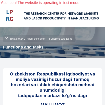
ention! The website is operating in test mode.
THE RESEARCH CENTER FOR NETWORK MARKETS
AND LABOR PRODUCTIVITY IN MANUFACTURING
/
About the center
/
Functions and tasks
Home page
Functions and tasks
O‘zbekiston Respublikasi Iqtisodiyot va
moliya vazirligi
huzuridagi
Tarmoq
bozorlari va ishlab chiqarishda mehnat
unumdorligi
tadqiqotlari markazi to‘g‘risidagi
MA’LUMOT