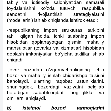
tabiiy va iqtisodiy salohiyatidan samarali
foydalanishni koʻzda tutuvchi respublika
sanoatini rivojlantirish strategiyalarini
(modellarini) ishlab chiqishda ishtirok etadi;
-respublikaning import strukturasi tarkibini
tahlil qilgan holda, ichki talabning import
hisobidan qoplanayotgan qismini mahalliy
mahsulotlar (tovarlar va xizmatlar) hisobidan
qoplash imkoniyatlari boʻyicha takliflar ishlab
chiqadi;
-tovar bozorlari oʻzgaruvchanligining ichki
bozor va mahalliy ishlab chiqarishga taʼsirini
baholaydi, ularning raqobat ustunliklarini,
shuningdek, bozordagi vaziyatni belgilab
beradigan sababli-oqibatli bogʻliqliklar va
omillarni aniqlaydi.
b) isteʼmol bozori tarmoqlarini