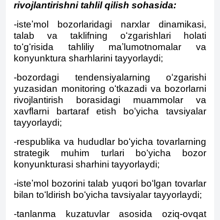
rivojlantirishni tahlil qilish sohasida:
-isteʼmol bozorlaridagi narxlar dinamikasi,
talab va taklifning oʻzgarishlari holati
toʻgʻrisida tahliliy maʼlumotnomalar va
konyunktura sharhlarini tayyorlaydi;
-bozordagi tendensiyalarning oʻzgarishi
yuzasidan monitoring oʻtkazadi va bozorlarni
rivojlantirish borasidagi muammolar va
xavflarni bartaraf etish boʻyicha tavsiyalar
tayyorlaydi;
-respublika va hududlar boʻyicha tovarlarning
strategik muhim turlari boʻyicha bozor
konyunkturasi sharhini tayyorlaydi;
-isteʼmol bozorini talab yuqori boʻlgan tovarlar
bilan toʻldirish boʻyicha tavsiyalar tayyorlaydi;
-tanlanma kuzatuvlar asosida oziq-ovqat