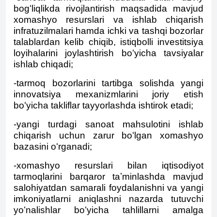
bogʻliqlikda rivojlantirish maqsadida mavjud
xomashyo resurslari va ishlab chiqarish
infratuzilmalari hamda ichki va tashqi bozorlar
talablardan kelib chiqib, istiqbolli investitsiya
loyihalarini joylashtirish boʻyicha tavsiyalar
ishlab chiqadi;
-tarmoq bozorlarini tartibga solishda yangi
innovatsiya mexanizmlarini joriy etish
boʻyicha takliflar tayyorlashda ishtirok etadi;
-yangi turdagi sanoat mahsulotini ishlab
chiqarish uchun zarur boʻlgan xomashyo
bazasini oʻrganadi;
-xomashyo resurslari bilan iqtisodiyot
tarmoqlarini barqaror taʼminlashda mavjud
salohiyatdan samarali foydalanishni va yangi
imkoniyatlarni aniqlashni nazarda tutuvchi
yoʻnalishlar boʻyicha tahlillarni amalga