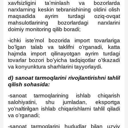
xavfsizligini taʼminlash va bozorlarda
narxlarning keskin tebranishining oldini olish
maqsadida ayrim turdagi oziq-ovqat
mahsulotlarining bozorlardagi narxlarini
doimiy monitoring qilib boradi;
-ichki isteʼmol bozorida import tovarlariga
boʻlgan talab va taklifni oʻrganadi, katta
hajmda import qilinayotgan ayrim turdagi
tovarlar bozori boʻyicha tadqiqotlar oʻtkazadi
va konyunktura sharhlarini tayyorlaydi.
d
) sanoat tarmoqlarini rivojlantirishni tahlil
qilish sohasida:
-sanoat tarmoqlarining ishlab chiqarish
salohiyatini, shu jumladan, eksportga
yoʻnaltirilgan ishlab chiqarishlarni tahlil qiladi
va oʻrganadi;
-sanoat tarmoqlarini hududlar bilan uzviy