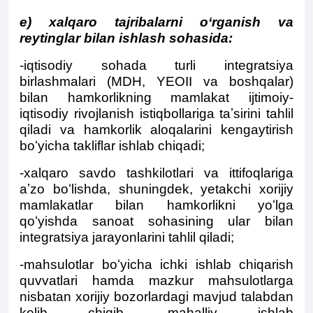
e) xalqaro tajribalarni oʻrganish va
reytinglar bilan ishlash sohasida:
-iqtisodiy sohada turli integratsiya
birlashmalari (MDH, YEOII va boshqalar)
bilan hamkorlikning mamlakat ijtimoiy-
iqtisodiy rivojlanish istiqbollariga taʼsirini tahlil
qiladi va hamkorlik aloqalarini kengaytirish
boʻyicha takliflar ishlab chiqadi;
-xalqaro savdo tashkilotlari va ittifoqlariga
aʼzo boʻlishda, shuningdek, yetakchi xorijiy
mamlakatlar bilan hamkorlikni yoʻlga
qoʻyishda sanoat sohasining ular bilan
integratsiya jarayonlarini tahlil qiladi;
-mahsulotlar boʻyicha ichki ishlab chiqarish
quvvatlari hamda mazkur mahsulotlarga
nisbatan xorijiy bozorlardagi mavjud talabdan
kelib chiqib, mahalliy ishlab