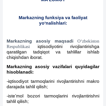
Markazning funksiya va faoliyat
yo‘nalishlari:
Markazning asosiy maqsadi
O‘zbekiston
Respublikasi
iqtisodiyotini rivojlantirishga
qaratilgan tadqiqot va tahlillar ishlab
chiqishdan iborat.
Markazning asosiy vazifalari quyidagilar
hisoblanadi:
-iqtisodiyot tarmoqlarini rivojlantirishni makro
darajada tahlil qilish;
-isteʼmol bozori tarmoqlarini rivojlantirishni
tahlil qilish;